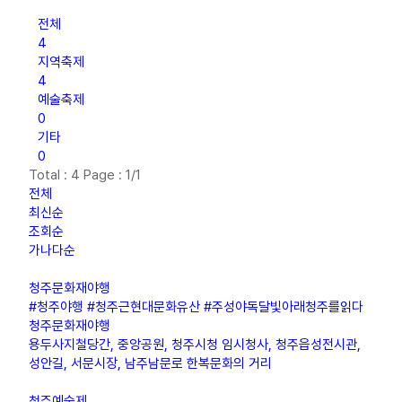
전체
4
지역축제
4
예술축제
0
기타
0
Total :
4
Page :
1/1
전체
최신순
조회순
가나다순
청주문화재야행
#청주야행 #청주근현대문화유산 #주성야독달빛아래청주를읽다
청주문화재야행
용두사지철당간, 중앙공원, 청주시청 임시청사, 청주읍성전시관,
성안길, 서문시장, 남주남문로 한복문화의 거리
청주예술제