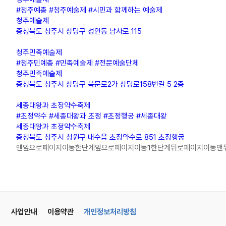
#청주예총 #청주예술제 #시민과 함께하는 예술제
청주예술제
충청북도 청주시 상당구 성안동 남사로 115
청주민족예술제
#청주민예총 #민족예술제 #전문예술단체
청주민족예술제
충청북도 청주시 상당구 북문로2가 상당로158번길 5 2층
세종대왕과 초정약수축제
#초정약수 #세종대왕과 초정 #초정행궁 #세종대왕
세종대왕과 초정약수축제
충청북도 청주시 청원구 내수읍 초정약수로 851 초정행궁
맨앞으로페이지이동
한단계앞으로페이지이동
1
한단계뒤로페이지이동
맨
사업안내
이용약관
개인정보처리방침