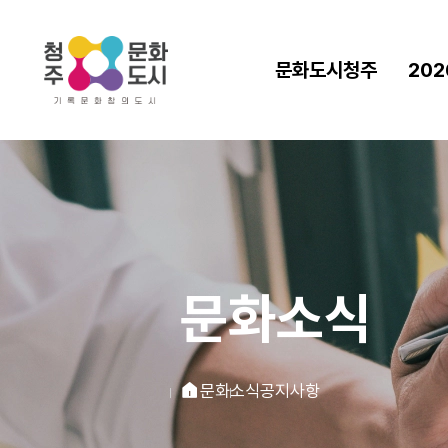
문화도시청주
20
문화도시조성사업
도시
추진과정
기
구
사업성과
(2020~2025)
청
발
직원/업무안내
BI
문화소식
오시는 길
문화소식
공지사항