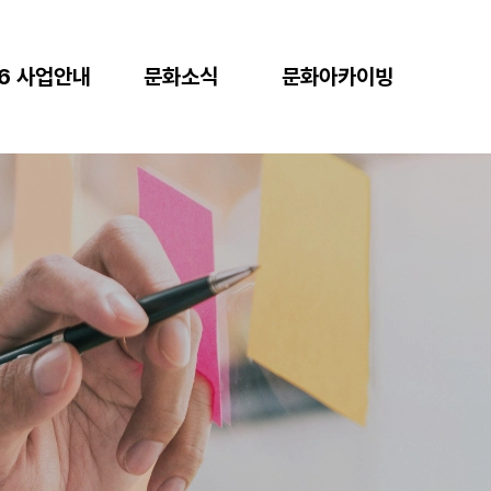
26 사업안내
문화소식
문화아카이빙
 문화력 강화
공지사항
E-book
록문화 브랜드
보도자료
시민기록관VR
축
디지털
주 문화콘텐츠
청주문화대전
굴