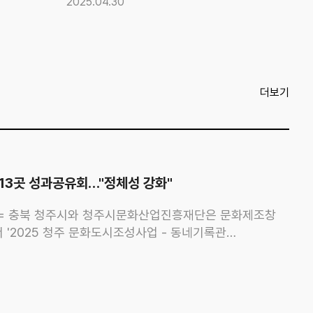
2025.04.30
더보기
13곳 성과공유회…"정체성 강화"
자 = 충북 청주시와 청주시문화산업진흥재단은 문화제조창
 '2025 청주 문화도시조성사업 - 동네기록관
일 밝혔다. 이날 지역 동네기록관 13곳이 모여 기록
시간을 가졌다.주요 성과로는 ▲오창의 숨겨진 유래와
오창읍 기록관 ▲성안동의 뿌리 노포와 신생 가게의
동 기록관 ▲러시아와 우즈베키스탄 등 디아스포라