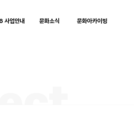
26 사업안내
문화소식
문화아카이빙
 문화력 강화
공지사항
E-book
록문화 브랜드
보도자료
시민기록관VR
축
디지털
주 문화콘텐츠
청주문화대전
굴