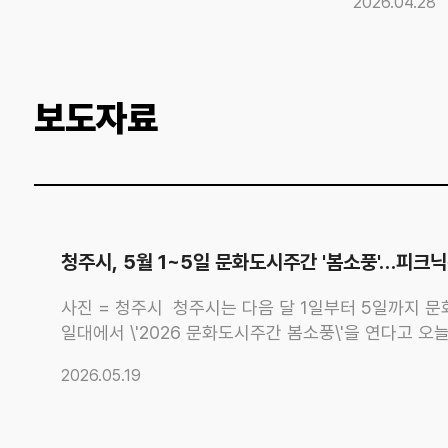
2026.04.28
보도자료
청주시, 5월 1~5일 문화도시주간 '봄소풍'…피
사진 = 청주시 청주시는 다음 달 1일부터 5일까지 
일대에서 \'2026 문화도시주간 봄소풍\'을 연다고 오
기간 매일 오후 7시 30분 잔디광장에서 \'제4회 피크
2026.05.19
솔지, 2일 뮤지컬 배우 카이, 3일 바다·노브레인·육
어린이 프로그램도 마련됩니다. 2~3일에는 참여형 동화 
2~5일에는 스토리텔링형 가족 체험 \'맥과 떠나는 꿈빛