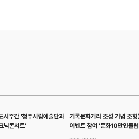
화도시주간 '청주시립예술단과
기록문화거리 조성 기념 조형
크닉콘서트'
이벤트 참여 '문화10만인클럽
당첨자 발표