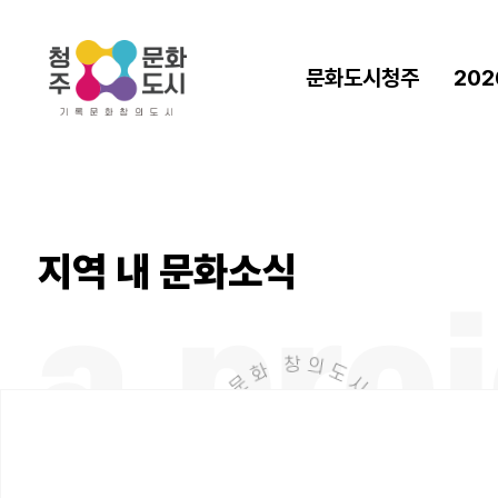
문화도시청주
20
문화도시조성사업
도시
추진과정
기
구
사업성과
(2020~2025)
청
지역 내 문화소식
발
직원/업무안내
BI
오시는 길