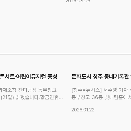
2025.08.06
크닉콘서트·어린이뮤지컬 풍성
문화도시 청주 동네기록관 
문화제조창 잔디광장·동부창고
[청주=뉴시스] 서주영 기
늘(21일) 밝혔습니다.황금연휴
동부창고 36동 빛내림홀에서
닉콘서트\'가 펼쳐집니다. 1일
성과공유회'를 열었다고 16
2026.01.22
중완밴드가 무대에 오릅니다.
프로젝트 성과를 공유하는 
음악극 \'정글의 법칙\',
설화를 동화책으로 기록한 
 도시\'가 열립니다. 두
이야기를 기록한 성안·남주