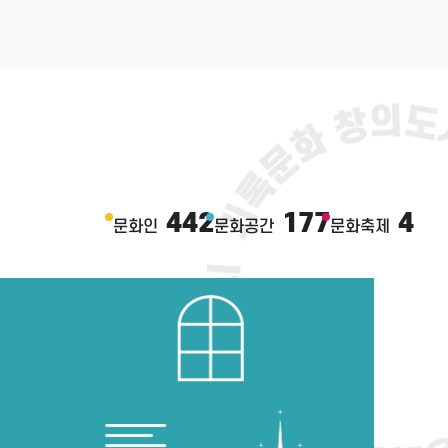
화를 기록한 '우암동 콜렉티브 기록관' 등이
법정문화도시 청주가 2020년부터 추진한 기록문화 브랜드
네와 마을의 역사·생활 문화를 기록하고 아카이브 할 수
단 관계자는 "동네기록관은 지난해 법정문화도시 국비
기록문화도시 청주의 핵심 사업"이라며 "공유회를 통해
강화와 공동체 문화 형성에 중요한 역할을 하고 있음을
공감언론 뉴시스 juyeong@newsis.com
442
177
4
문화인
문화공간
문화축제