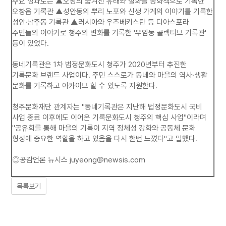
주요 성과로는 ▲오창의 숨겨진 유래와 설화를 동화책으로 기록한
오창읍 기록관 ▲성안동의 뿌리 노포와 신생 가게의 이야기를 기록한
성안·남주동 기록관 ▲러시아와 우즈베키스탄 등 디아스포라
주민들의 이야기로 청주의 변화를 기록한 '우암동 콜렉티브 기록관'
등이 있었다.
동네기록관은 1차 법정문화도시 청주가 2020년부터 추진한
기록문화 브랜드 사업이다. 주민 스스로가 동네와 마을의 역사·생활
문화를 기록하고 아카이브 할 수 있도록 지원한다.
청주문화재단 관계자는 "동네기록관은 지난해 법정문화도시 국비
사업 종료 이후에도 이어온 기록문화도시 청주의 핵심 사업"이라며
"공유회를 통해 마을의 기록이 지역 정체성 강화와 공동체 문화
형성에 중요한 역할을 하고 있음을 다시 한번 느꼈다"고 말했다.
◎공감언론 뉴시스
juyeong@newsis.com
목록보기