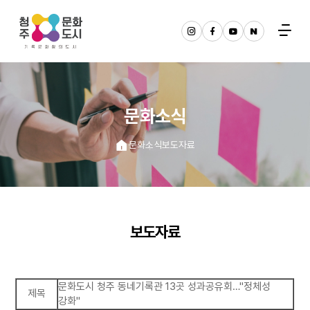
문화소식
문화소식
보도자료
보도자료
문화도시 청주 동네기록관 13곳 성과공유회…"정체성
제목
강화"