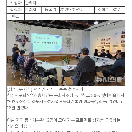
작성자
관리자
작성자
관리자
등록일
2026-01-22
조회수
807
파일
[청주=뉴시스] 서주영 기자 = 충북 청주시와
청주시문화산업진흥재단은 문화제조창 동부창고 36동 빛내림홀에서
'2025 청주 문화도시조성사업 - 동네기록관 성과공유회'를 열었다고
16일 밝혔다.
이날 지역 동네기록관 13곳이 모여 기록 프로젝트 성과를 공유하는
시간을 가졌다.